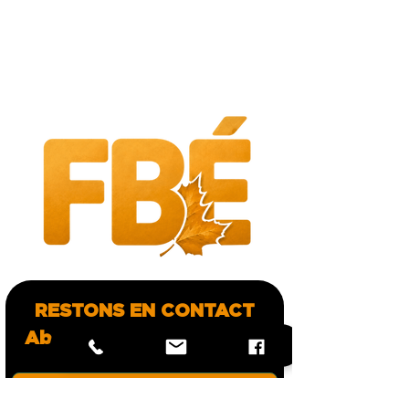
RESTONS EN CONTACT
Abonne-toi à l'infolettre
*
Prénom :